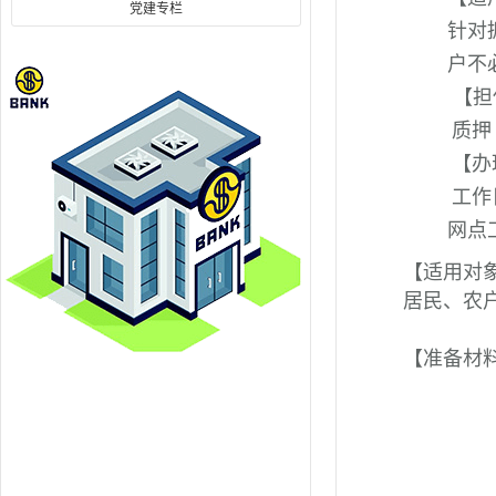
党建专栏
针对
户不
【担
质押
【办
工作
网点
【适用对
居民、农
【准备材