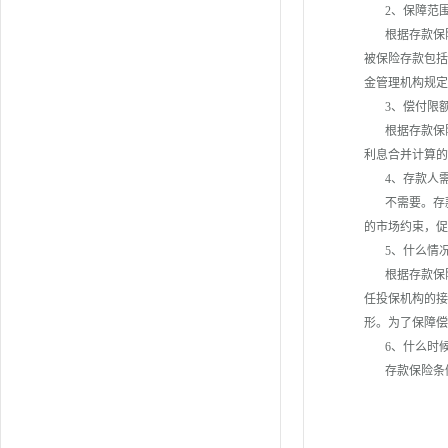
2、保障范围
根据存款保险
被保险存款包括
金管理机构规定
3、偿付限额
根据存款保险
利息合并计算的
4、存款人需
不需要。存款
的市场约束，促
5、什么情况
根据存款保险
任投保机构的接
形。为了保障偿
6、什么时候
存款保险条例从