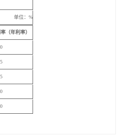
单位：%
利率（年利率）
10
05
25
40
50